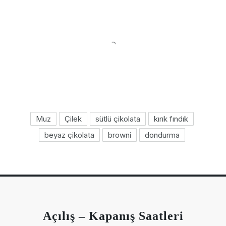
Muz
Çilek
sütlü çikolata
kırık fındık
beyaz çikolata
browni
dondurma
Açılış – Kapanış Saatleri