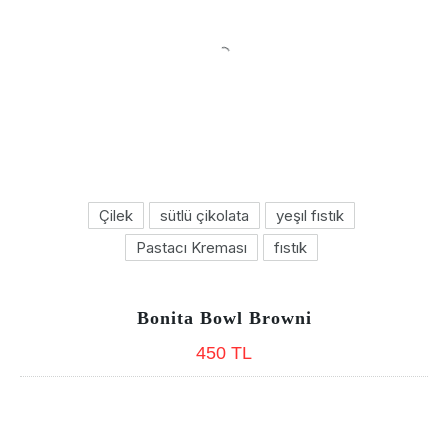
Çilek
sütlü çikolata
yeşıl fıstık
Pastacı Kreması
fıstık
Bonita Bowl Browni
450 TL
Previous
Nex