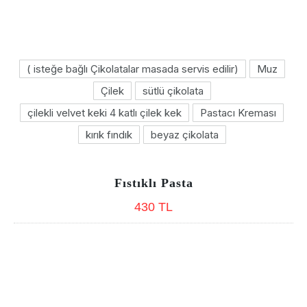
( isteğe bağlı Çikolatalar masada servis edilir)
Muz
Çilek
sütlü çikolata
çilekli velvet keki 4 katlı çilek kek
Pastacı Kreması
kırık fındık
beyaz çikolata
Fıstıklı Pasta
430 TL