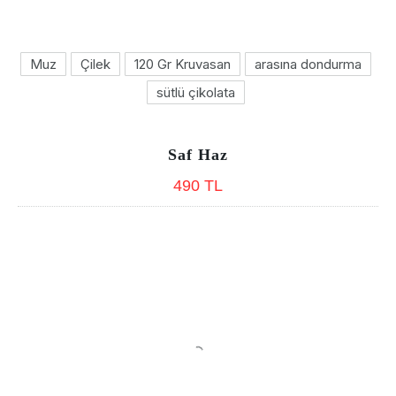
Muz
Çilek
120 Gr Kruvasan
arasına dondurma
sütlü çikolata
Saf Haz
490 TL