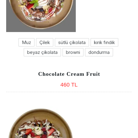
Muz
Çilek
sütlü çikolata
kırık fındık
beyaz çikolata
browni
dondurma
Chocolate Cream Fruit
460 TL