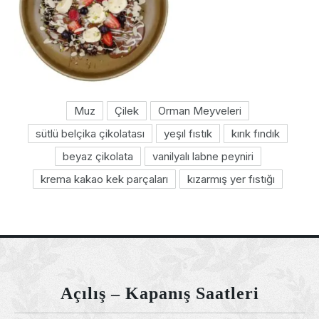
Muz
Çilek
Orman Meyveleri
sütlü belçika çikolatası
yeşıl fıstık
kırık fındık
Previous
Nex
beyaz çikolata
vanilyalı labne peyniri
krema kakao kek parçaları
kızarmış yer fıstığı
Açılış – Kapanış Saatleri