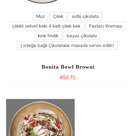
Muz
Çilek
sütlü çikolata
çilekli velvet keki 4 katlı çilek kek
Pastacı Kreması
kırık fındık
beyaz çikolata
( isteğe bağlı Çikolatalar masada servis edilir)
Bonita Bowl Browni
450 TL