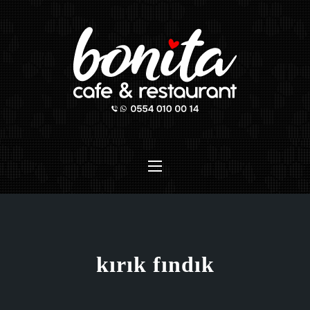
Clo
Navigation
kırık fındık