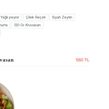
Yağlı peynir
Çilek Reçeli
Siyah Zeytin
urta
120 Gr Kruvasan
uvasan
560 TL
Nex