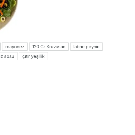
mayonez
120 Gr Kruvasan
labne peyniri
iz sosu
çıtır yeşillik