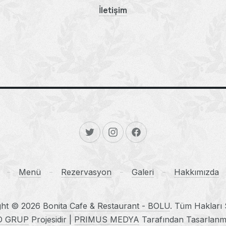
İletişim
New Window
New Window
New Window
Menü
Rezervasyon
Galeri
Hakkımızda
ght © 2026
Bonita Cafe & Restaurant - BOLU
. Tüm Hakları S
D GRUP
Projesidir |
PRIMUS MEDYA
Tarafından Tasarlanmı