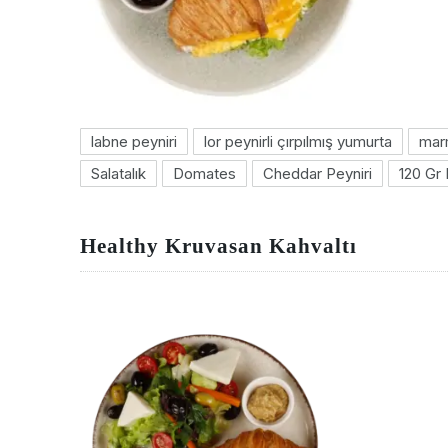
labne peyniri
lor peynirli çırpılmış yumurta
mar
Salatalık
Domates
Cheddar Peyniri
120 Gr
Healthy Kruvasan Kahvaltı
Previous