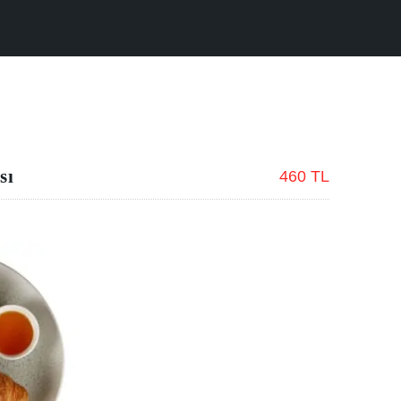
sı
460 TL