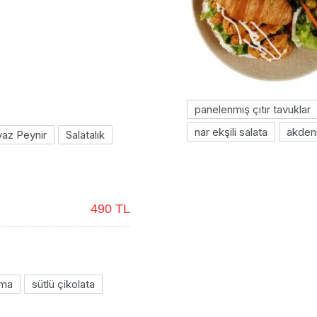
panelenmiş çıtır tavuklar
nar ekşili salata
akden
az Peynir
Salatalık
490 TL
rma
sütlü çikolata