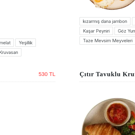
kızarmış dana jambon
Kaşar Peyniri
Göz Yum
Taze Mevsim Meyveleri
melat
Yeşillik
 Kruvasan
Çıtır Tavuklu Kr
530 TL