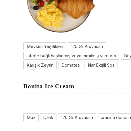
Mevsim Yeşillikleri
120 Gr Kruvasan
isteğe bağlı haşlanmış veya çırpılmış yumurta
Bey
Karışık Zeytin
Domates
Nar Ekşili Sos
Bonita Ice Cream
Muz
Çilek
120 Gr Kruvasan
arasına dondu