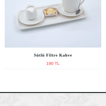
Sütlü Filtre Kahve
Previous
Nex
Sütlü Filtre Kahve
190 TL
190 TL