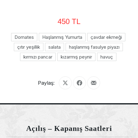
450 TL
Domates
Haşlanmış Yumurta
çavdar ekmeği
çıtır yeşillik
salata
haşlanmış fasulye piyazı
kırmızı pancar
kızarmış peynir
havuç
Paylaş:
Share on X
Share on Facebook
Share by Email
Açılış – Kapanış Saatleri