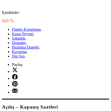
İçindekiler:
420 TL
Patates Kızartması
,
Kaşar Peyniri
,
Salatalık
,
Domates
,
Bazlama Ekmeği
,
Kavurma
,
Dip Sos
,
Paylaş:
Share
on
Share
X
on
Share
Facebook
on
Share
Pinterest
by
Email
Açılış – Kapanış Saatleri