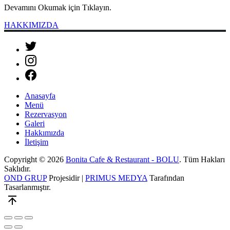
Devamını Okumak için Tıklayın.
HAKKIMIZDA
New
Window
New
Window
New
Anasayfa
Window
Menü
Rezervasyon
Galeri
Hakkımızda
İletişim
Copyright © 2026
Bonita Cafe & Restaurant - BOLU
. Tüm Hakları
Saklıdır.
OND GRUP
Projesidir |
PRIMUS MEDYA
Tarafından
Tasarlanmıştır.
WordPress
Back
Theme
to
by
Top
Close
Toggle
Zoom
FORQY
(Esc)
Full-
In/Out